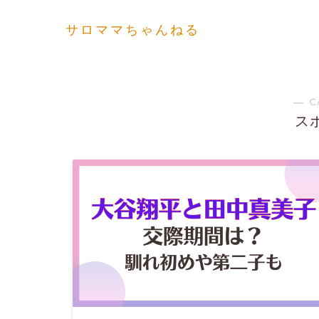
サロママちゃんねる
― C
ス