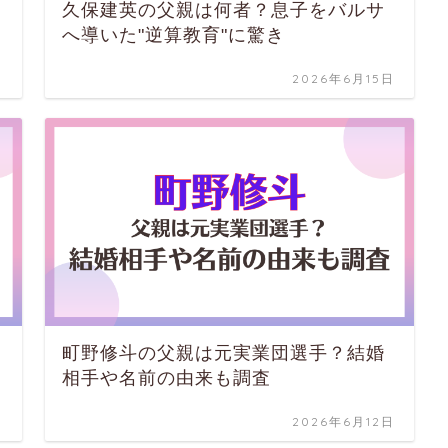
久保建英の父親は何者？息子をバルサ
へ導いた"逆算教育"に驚き
日
2026年6月15日
町野修斗の父親は元実業団選手？結婚
相手や名前の由来も調査
日
2026年6月12日