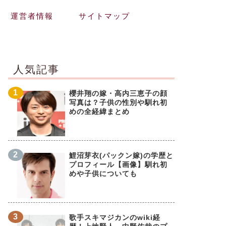
運営者情報
サイトマップ
人気記事
櫻井翔の嫁・高内三恵子の顔
写真は？子供の性別や馴れ初
めの全経緯まとめ
鯉沼芽衣(パックン嫁)の学歴と
プロフィール【画像】馴れ初
めや子供についても
歌手スキマジカンのwiki経