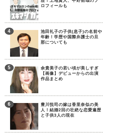
歴！上地賢人、中野佑哉のプ
ロフィールも
池田礼子の子供(息子)の名前や
年齢！学歴や国際弁護士の旦
那についても
余貴美子の若い頃が美しすぎ
【画像】デビューからの出演
作品まとめ
豊川悦司の嫁は香里奈似の美
人！結婚2回の壮絶な恋愛遍歴
と子供3人の現在