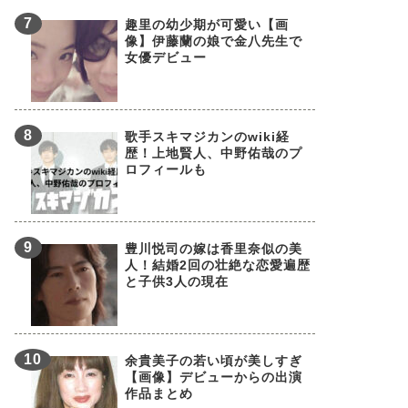
趣里の幼少期が可愛い【画
像】伊藤蘭の娘で金八先生で
女優デビュー
歌手スキマジカンのwiki経
歴！上地賢人、中野佑哉のプ
ロフィールも
豊川悦司の嫁は香里奈似の美
人！結婚2回の壮絶な恋愛遍歴
と子供3人の現在
余貴美子の若い頃が美しすぎ
【画像】デビューからの出演
作品まとめ