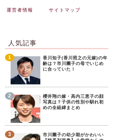
運営者情報
サイトマップ
人気記事
香川知子(香川照之の元嫁)の年
齢は？市川團子の母でいじめ
に合っていた！
櫻井翔の嫁・高内三恵子の顔
写真は？子供の性別や馴れ初
めの全経緯まとめ
市川團子の幼少期がかわいい