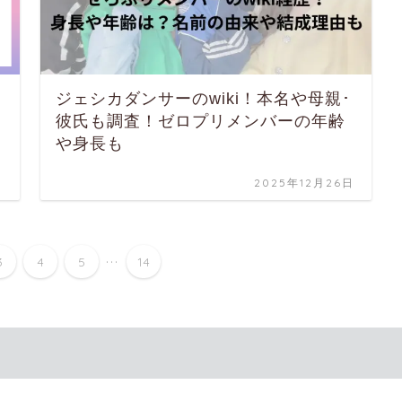
？
ジェシカダンサーのwiki！本名や母親･
彼氏も調査！ゼロプリメンバーの年齢
や身長も
日
2025年12月26日
...
3
4
5
14