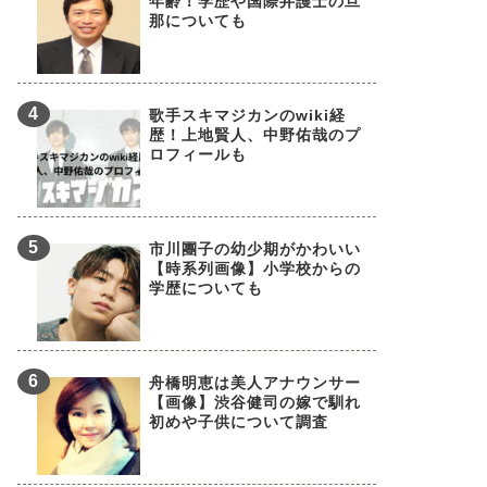
年齢！学歴や国際弁護士の旦
那についても
歌手スキマジカンのwiki経
歴！上地賢人、中野佑哉のプ
ロフィールも
市川團子の幼少期がかわいい
【時系列画像】小学校からの
学歴についても
舟橋明恵は美人アナウンサー
【画像】渋谷健司の嫁で馴れ
初めや子供について調査