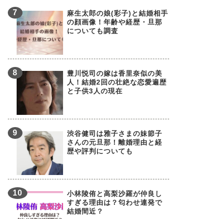
麻生太郎の娘(彩子)と結婚相手
の顔画像！年齢や経歴・旦那
についても調査
豊川悦司の嫁は香里奈似の美
人！結婚2回の壮絶な恋愛遍歴
と子供3人の現在
渋谷健司は雅子さまの妹節子
さんの元旦那！離婚理由と経
歴や評判についても
小林陵侑と高梨沙羅が仲良し
すぎる理由は？匂わせ連発で
結婚間近？