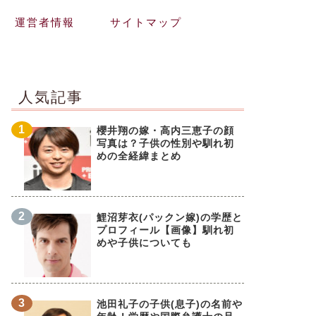
運営者情報
サイトマップ
人気記事
櫻井翔の嫁・高内三恵子の顔
写真は？子供の性別や馴れ初
めの全経緯まとめ
鯉沼芽衣(パックン嫁)の学歴と
プロフィール【画像】馴れ初
めや子供についても
池田礼子の子供(息子)の名前や