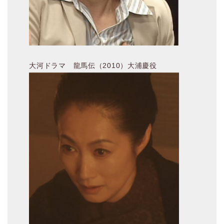
大河ドラマ 龍馬伝（2010）大浦慶役