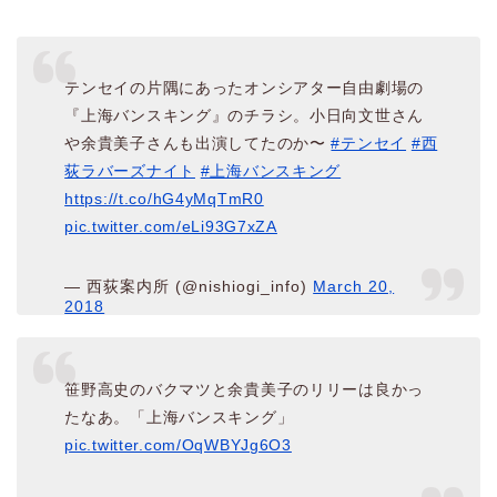
テンセイの片隅にあったオンシアター自由劇場の
『上海バンスキング』のチラシ。小日向文世さん
や余貴美子さんも出演してたのか〜
#テンセイ
#西
荻ラバーズナイト
#上海バンスキング
https://t.co/hG4yMqTmR0
pic.twitter.com/eLi93G7xZA
— 西荻案内所 (@nishiogi_info)
March 20,
2018
笹野高史のバクマツと余貴美子のリリーは良かっ
たなあ。「上海バンスキング」
pic.twitter.com/OqWBYJg6O3