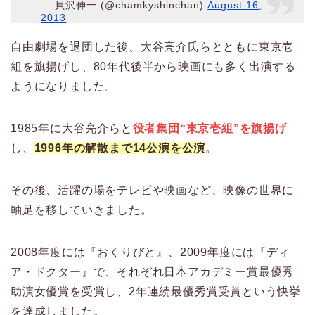
— 貝沢伸一 (@chamkyshinchan)
August 16,
2013
自由劇場を退団した後、大谷亮介氏らとともに東京壱
組を旗揚げし、80年代後半から映画にも多く出演する
ようになりました。
1985年に大谷亮介らと
役者集団“東京壱組”を旗揚げ
し、
1996年の解散まで14公演を公演
。
その後、活躍の場をテレビや映画など、映像の世界に
軸足を移していきました。
2008年度には『おくりびと』、2009年度には『ディ
ア・ドクター』で、それぞれ日本アカデミー賞最優秀
助演女優賞を受賞し、2年連続最優秀賞受賞という快挙
を達成しました。