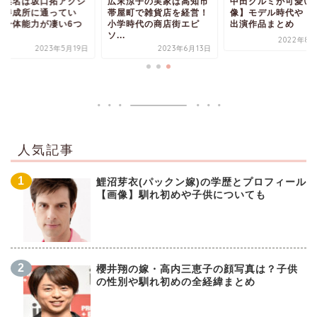
野菜名は坂口拓アクシ
広末涼子の実家は高知市
中田クルミが可愛い
ン養成所に通ってい
帯屋町で雑貨店を経営！
像】モデル時代やド
！身体能力が凄い6つ
小学時代の商店街エピ
出演作品まとめ
.
ソ...
2022年8月
2023年5月19日
2023年6月13日
人気記事
鯉沼芽衣(パックン嫁)の学歴とプロフィール
【画像】馴れ初めや子供についても
櫻井翔の嫁・高内三恵子の顔写真は？子供
の性別や馴れ初めの全経緯まとめ