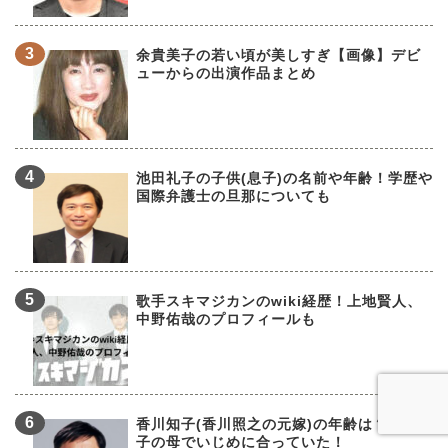
余貴美子の若い頃が美しすぎ【画像】デビ
ューからの出演作品まとめ
池田礼子の子供(息子)の名前や年齢！学歴や
国際弁護士の旦那についても
歌手スキマジカンのwiki経歴！上地賢人、
中野佑哉のプロフィールも
香川知子(香川照之の元嫁)の年齢は？市川團
子の母でいじめに合っていた！