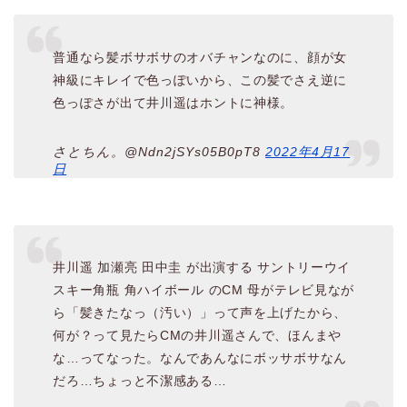
普通なら髪ボサボサのオバチャンなのに、顔が女
神級にキレイで色っぽいから、この髪でさえ逆に
色っぽさが出て井川遥はホントに神様。
さとちん。@Ndn2jSYs05B0pT8
2022年4月17
日
井川遥 加瀬亮 田中圭 が出演する サントリーウイ
スキー角瓶 角ハイボール のCM 母がテレビ見なが
ら「髪きたなっ（汚い）」って声を上げたから、
何が？って見たらCMの井川遥さんで、ほんまや
な…ってなった。なんであんなにボッサボサなん
だろ…ちょっと不潔感ある…