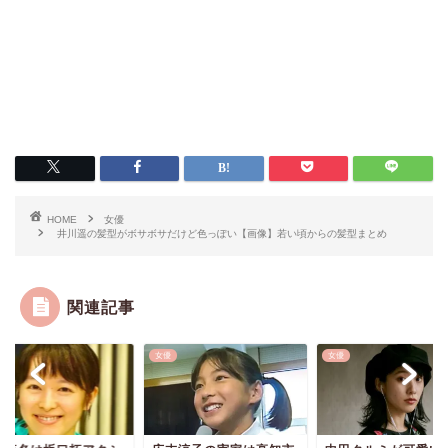
HOME
女優
井川遥の髪型がボサボサだけど色っぽい【画像】若い頃からの髪型まとめ
関連記事
女優
女優