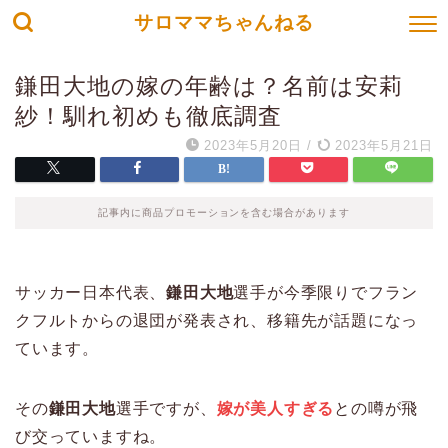
サロママちゃんねる
鎌田大地の嫁の年齢は？名前は安莉
紗！馴れ初めも徹底調査
2023年5月20日
/
2023年5月21日
記事内に商品プロモーションを含む場合があります
サッカー日本代表、
鎌田大地
選手が今季限りでフラン
クフルトからの退団が発表され、移籍先が話題になっ
ています。
その
鎌田大地
選手ですが、
嫁が美人すぎる
との噂が飛
び交っていますね。