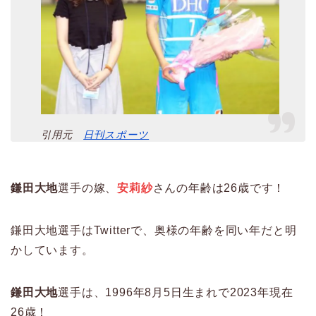
引用元
日刊スポーツ
鎌田大地
選手の嫁、
安莉紗
さんの年齢は26歳です！
鎌田大地選手はTwitterで、奥様の年齢を同い年だと明
かしています。
鎌田大地
選手は、1996年8月5日生まれで2023年現在
26歳！