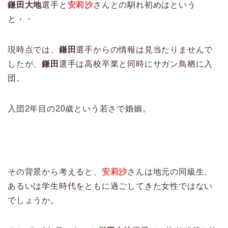
鎌田大地
選手と
安莉沙
さんとの馴れ初めはという
と・・
現時点では、
鎌田
選手からの情報は見当たりませんで
したが、
鎌田
選手は高校卒業と同時にサガン鳥栖に入
団。
入団2年目の20歳という若さで婚姻。
その背景から考えると、
安莉沙
さんは地元の同級生、
あるいは学生時代をともに過ごしてきた女性ではない
でしょうか。