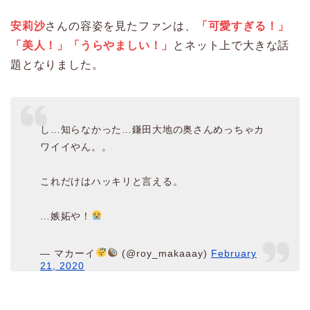
安莉沙
さんの容姿を見たファンは、
「可愛すぎる！」
「美人！」「うらやましい！」
とネット上で大きな話
題となりました。
し…知らなかった…鎌田大地の奥さんめっちゃカ
ワイイやん。。
これだけはハッキリと言える。
…嫉妬や！
— マカーイ
(@roy_makaaay)
February
21, 2020