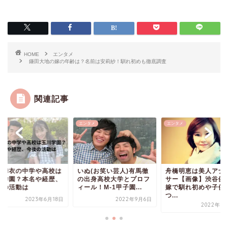
HOME
エンタメ
鎌田大地の嫁の年齢は？名前は安莉紗！馴れ初めも徹底調査
関連記事
タメ
エンタメ
エンタメ
岡舞衣の中学や高校は
いぬ(お笑い芸人)有馬徹
舟橋明恵は美人アナ
川学園？本名や経歴、
の出身高校大学とプロフ
サー【画像】渋谷健
後の活動は
ィール！M-1甲子園...
嫁で馴れ初めや子供
つ...
2023年6月18日
2022年9月6日
2022年9