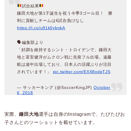
試合結果
鎌田大地が第1子誕生を祝う今季3ゴール目！ 勝
利に貢献しチームは6試合負けなし
https://t.co/u91k0ybnkA
🗣編集部より
「好調を維持するシント・トロイデンで、鎌田大
地と富安健洋がムクロン戦に先発フル出場。遠藤
航は途中出場しており、日本人の活躍ぶりが注目
されています！」
pic.twitter.com/EXX8odeTJS
— サッカーキング (@SoccerKingJP)
October
6, 2018
実際、
鎌田大地
選手は自身のInstagramで、たびたびお
子さんとのツーショットを載せています。