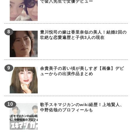
で金八先生で女優デビュー
豊川悦司の嫁は香里奈似の美人！結婚2回の
壮絶な恋愛遍歴と子供3人の現在
余貴美子の若い頃が美しすぎ【画像】デビ
ューからの出演作品まとめ
歌手スキマジカンのwiki経歴！上地賢人、
中野佑哉のプロフィールも