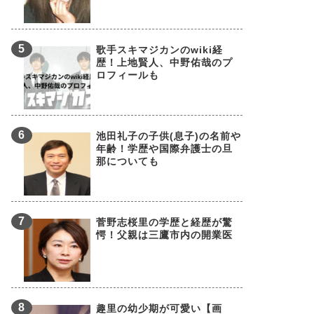
歌手スキマジカンのwiki経
歴！上地賢人、中野佑哉のプ
ロフィールも
池田礼子の子供(息子)の名前や
年齢！学歴や国際弁護士の旦
那についても
菅野志桜里の学歴と経歴が驚
愕！父親は三鷹市内の開業医
趣里の幼少期が可愛い【画