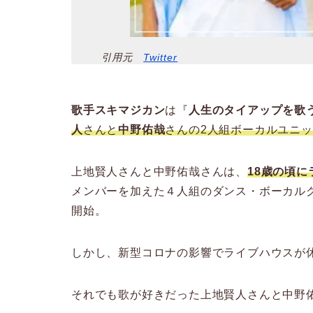
引用元
Twitter
歌手スキマジカン
は『
人生のタイアップを歌
人
さんと
中野佑哉
さんの2人
組
ボーカルユニッ
上地賢人さんと中野佑哉さんは、
18歳の頃
メンバーを加えた４人組のダンス・ボーカル
開始。
しかし、新型コロナの影響でライブハウスが
それでも歌が好きだった上地賢人さんと中野