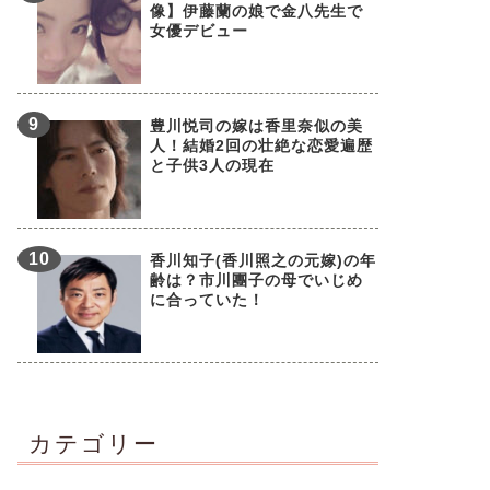
像】伊藤蘭の娘で金八先生で
女優デビュー
豊川悦司の嫁は香里奈似の美
人！結婚2回の壮絶な恋愛遍歴
と子供3人の現在
香川知子(香川照之の元嫁)の年
齢は？市川團子の母でいじめ
に合っていた！
カテゴリー