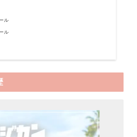
ール
ール
歴