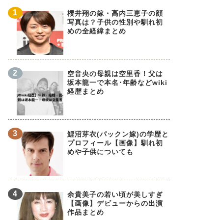
櫻井翔の嫁・高内三恵子の顔
写真は？子供の性別や馴れ初
めの全経緯まとめ
空音央の母親は空里香！父は
坂本龍一で本名･年齢などwiki
経歴まとめ
鯉沼芽衣(パックン嫁)の学歴と
プロフィール【画像】馴れ初
めや子供についても
余貴美子の若い頃が美しすぎ
【画像】デビューからの出演
作品まとめ