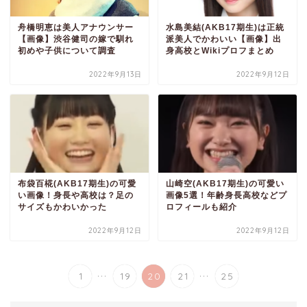
舟橋明恵は美人アナウンサー
水島美結(AKB17期生)は正統
【画像】渋谷健司の嫁で馴れ
派美人でかわいい【画像】出
初めや子供について調査
身高校とWikiプロフまとめ
2022年9月13日
2022年9月12日
布袋百椛(AKB17期生)の可愛
山崎空(AKB17期生)の可愛い
い画像！身長や高校は？足の
画像5選！年齢身長高校などプ
サイズもかわいかった
ロフィールも紹介
2022年9月12日
2022年9月12日
...
...
1
19
20
21
25