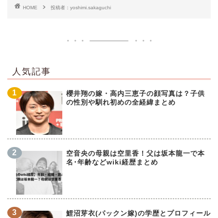
HOME
投稿者：yoshimi.sakaguchi
人気記事
櫻井翔の嫁・高内三恵子の顔写真は？子供
の性別や馴れ初めの全経緯まとめ
空音央の母親は空里香！父は坂本龍一で本
名･年齢などwiki経歴まとめ
鯉沼芽衣(パックン嫁)の学歴とプロフィール