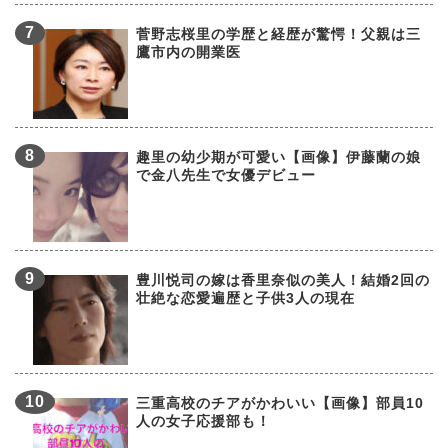
菅野志桜里の学歴と経歴が驚愕！父親は三
鷹市内の開業医
趣里の幼少期が可愛い【画像】伊藤蘭の娘
で金八先生で女優デビュー
豊川悦司の嫁は香里奈似の美人！結婚2回の
壮絶な恋愛遍歴と子供3人の現在
三重高校のチアがかわいい【画像】部員10
人の女子応援部も！