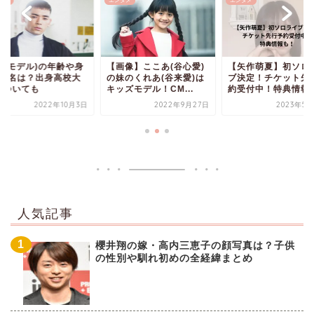
エンタメ
エンタメ
エンタ
年齢や身
【画像】ここあ(谷心愛)
【矢作萌夏】初ソロライ
UT
高校大
の妹のくれあ(谷来愛)は
ブ決定！チケット先行予
長･
キッズモデル！CM...
約受付中！特典情報も！
学に
年10月3日
2022年9月27日
2023年5月23日
人気記事
櫻井翔の嫁・高内三恵子の顔写真は？子供
の性別や馴れ初めの全経緯まとめ