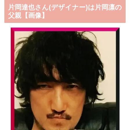
片岡達也さん(デザイナー)は片岡凛の
父親【画像】