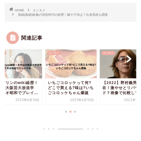
HOME
エンタメ
真鍋(眞鍋)政義の現役時代の経歴！嫁や子供は？出身高校も調査
関連記事
タメ
エンタメ
エンタメ
ちごコロッケって何?
【2022】野村義男の現
阪田マリンのwiki経
こで買える?味は?いち
在！激やせとリバウン
大学は大阪芸大放送
コロッケちゃん爆誕
ド？画像で比較してみた
科！ネオ昭和でブレイ.
2023年6月10日
2022年12月4日
2023年6