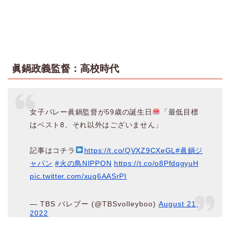
眞鍋政義監督：高校時代
女子バレー眞鍋監督が59歳の誕生日
「最低目標
はベスト8、それ以外はございません」
記事はコチラ
https://t.co/QVXZ9CXeGL
#眞鍋ジ
ャパン
#火の鳥NIPPON
https://t.co/o8PfdqgyuH
pic.twitter.com/xuq6AASrPI
— TBS バレブー (@TBSvolleyboo)
August 21,
2022