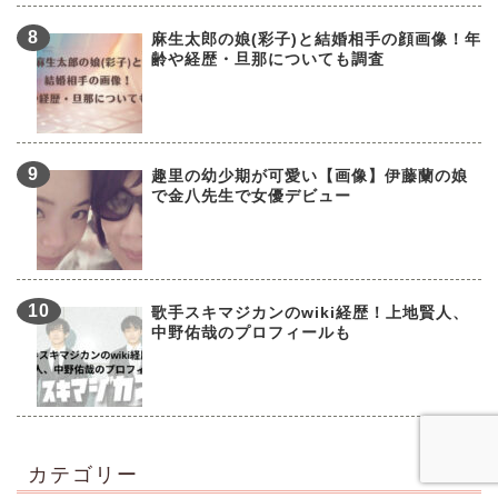
麻生太郎の娘(彩子)と結婚相手の顔画像！年
齢や経歴・旦那についても調査
趣里の幼少期が可愛い【画像】伊藤蘭の娘
で金八先生で女優デビュー
歌手スキマジカンのwiki経歴！上地賢人、
中野佑哉のプロフィールも
カテゴリー