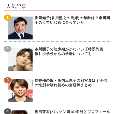
人気記事
香川知子(香川照之の元嫁)の年齢は？市川團
子の母でいじめに合っていた！
市川團子の幼少期がかわいい【時系列画
像】小学校からの学歴についても
櫻井翔の嫁・高内三恵子の顔写真は？子供
の性別や馴れ初めの全経緯まとめ
鯉沼芽衣(パックン嫁)の学歴とプロフィール