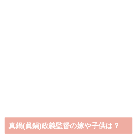
真鍋(眞鍋)政義監督の嫁や子供は？