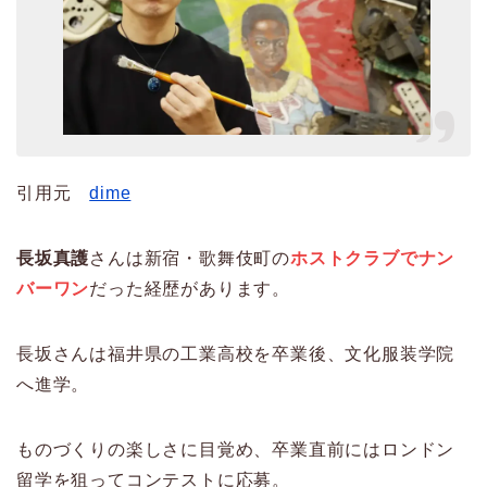
引用元
dime
長坂真護
さんは新宿・歌舞伎町の
ホストクラブでナン
バーワン
だった経歴があります。
長坂さんは福井県の工業高校を卒業後、文化服装学院
へ進学。
ものづくりの楽しさに目覚め、卒業直前にはロンドン
留学を狙ってコンテストに応募。