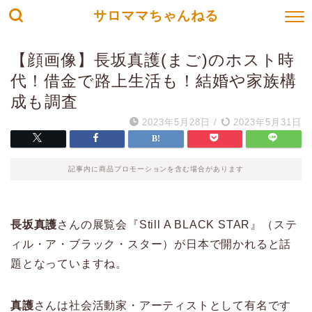
サロママちゃんねる
【顔画像】長坂真護(まご)のホスト時
代！借金で路上生活も！結婚や家族構
成も調査
2023年5月28日
/
2023年5月31日
記事内に商品プロモーションを含む場合があります
長坂真護
さんの展覧会『Still A BLACK STAR』（ステ
ィル・ア・ブラック・スター）が日本で開かれると話
題となっていますね。
真護
さんは社会活動家・アーティストとして有名です