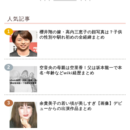
人気記事
櫻井翔の嫁・高内三恵子の顔写真は？子供
の性別や馴れ初めの全経緯まとめ
空音央の母親は空里香！父は坂本龍一で本
名･年齢などwiki経歴まとめ
余貴美子の若い頃が美しすぎ【画像】デビ
ューからの出演作品まとめ