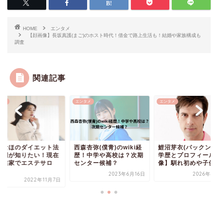
HOME
エンタメ
【顔画像】長坂真護(まご)のホスト時代！借金で路上生活も！結婚や家族構成も
調査
関連記事
タメ
エンタメ
エンタメ
みなほのダイエット法
西森杏弥(僕青)のwiki経
鯉沼芽衣(パックン嫁
期間が知りたい！現在
歴！中学や高校は？次期
学歴とプロフィール
実業家でエステサロ
センター候補？
像】馴れ初めや子供に.
.
2023年6月16日
2026年4
2022年11月7日