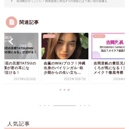
長渕剛がかっこいい！肉体改造に拘る3つの理由とは？若い頃の画像も
関連記事
タメ
エンタメ
エンタメ
立梨花の旦那TATSUの
由薫のWikiプロフ！沖縄
吉岡里帆の豊臣兄弟
V「僕が君の耳にな
出身のバイリンガル･幼
くろが気になる！演
」が泣ける！
少期からの生い立ち...
メイク？徹底考察
2023年6月26日
2022年10月7日
2026年6月
人気記事