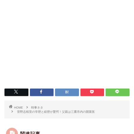
HOME
時事ネタ
菅野志桜里の学歴と経歴が驚愕！父親は三鷹市内の開業医
関連記事