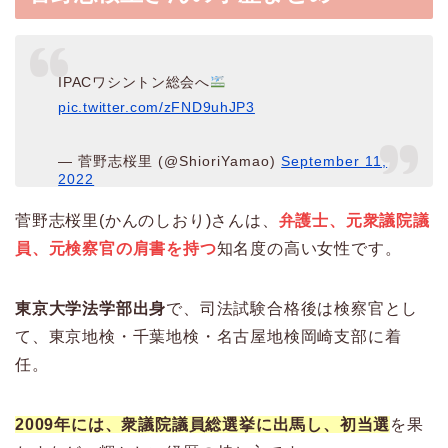
IPACワシントン総会へ
pic.twitter.com/zFND9uhJP3
— 菅野志桜里 (@ShioriYamao)
September 11,
2022
菅野志桜里(かんのしおり)さんは、
弁護士、元衆議院議
員、元検察官の肩書を持つ
知名度の高い女性です。
東京大学法学部出身
で、司法試験合格後は検察官とし
て、東京地検・千葉地検・名古屋地検岡崎支部に着
任。
2009年には、衆議院議員総選挙に出馬し、初当選
を果