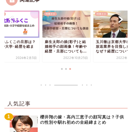
ネタ
時事ネタ
時事ネタ
野谷ふくこの旦那は？
麻生太郎の娘(彩子)と結
玉川徹は京都大学出
族や大学･経歴を総ま
婚相手の顔画像！年齢や
放送業界を目指した
め
経歴・旦那についても...
なぜ？経歴について
2026年2月3日
2022年10月25日
2022年1
人気記事
櫻井翔の嫁・高内三恵子の顔写真は？子供
の性別や馴れ初めの全経緯まとめ