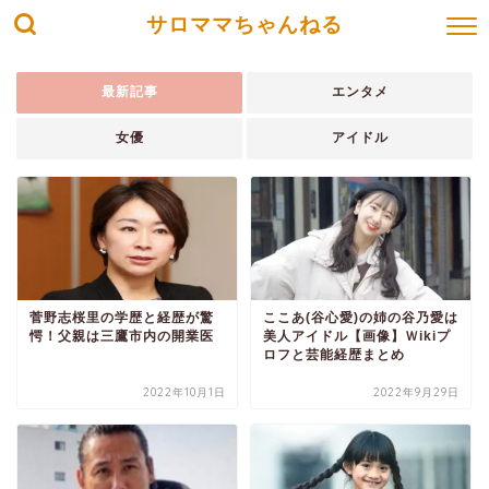
サロママちゃんねる
最新記事
エンタメ
女優
アイドル
菅野志桜里の学歴と経歴が驚
ここあ(谷心愛)の姉の谷乃愛は
愕！父親は三鷹市内の開業医
美人アイドル【画像】Ｗikiプ
ロフと芸能経歴まとめ
2022年10月1日
2022年9月29日