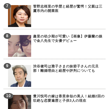
菅野志桜里の学歴と経歴が驚愕！父親は三
鷹市内の開業医
趣里の幼少期が可愛い【画像】伊藤蘭の娘
で金八先生で女優デビュー
渋谷健司は雅子さまの妹節子さんの元旦
那！離婚理由と経歴や評判についても
豊川悦司の嫁は香里奈似の美人！結婚2回の
壮絶な恋愛遍歴と子供3人の現在