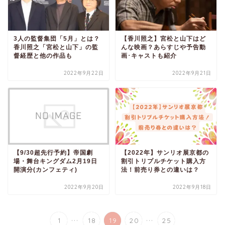
3人の監督集団「5月」とは？
【香川照之】宮松と山下はど
香川照之「宮松と山下」の監
んな映画？あらすじや予告動
督経歴と他の作品も
画･キャストも紹介
2022年9月22日
2022年9月21日
【9/30超先行予約】帝国劇
【2022年】サンリオ展京都の
場・舞台キングダム2月19日
割引トリプルチケット購入方
開演分(カンフェティ)
法！前売り券との違いは？
2022年9月20日
2022年9月18日
...
...
1
18
19
20
25