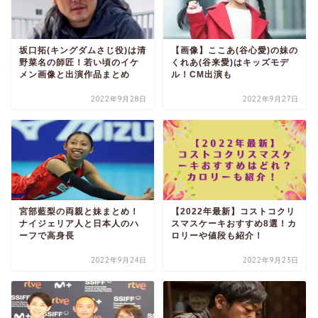
坂口拓(キングダムさじ役)は清
【画像】ここあ(谷心愛)の妹の
野菜名の師匠！若い頃のイケ
くれあ(谷来愛)はキッズモデ
メン画像と出演作品まとめ
ル！CM出演も
2022年9月28日
2022年9月27日
宮部藍梨の両親と妹まとめ！
【2022年最新】コストコクリ
ナイジェリア人と日本人のハ
スマスケーキおすすめ8選！カ
ーフで高身長
ロリーや値段も紹介！
2022年9月24日
2022年9月23日