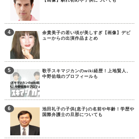
【画像】馴れ初めや子供についても
余貴美子の若い頃が美しすぎ【画像】デビ
ューからの出演作品まとめ
歌手スキマジカンのwiki経歴！上地賢人、
中野佑哉のプロフィールも
池田礼子の子供(息子)の名前や年齢！学歴や
国際弁護士の旦那についても