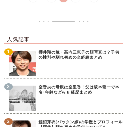
人気記事
櫻井翔の嫁・高内三恵子の顔写真は？子供
の性別や馴れ初めの全経緯まとめ
空音央の母親は空里香！父は坂本龍一で本
名･年齢などwiki経歴まとめ
鯉沼芽衣(パックン嫁)の学歴とプロフィール